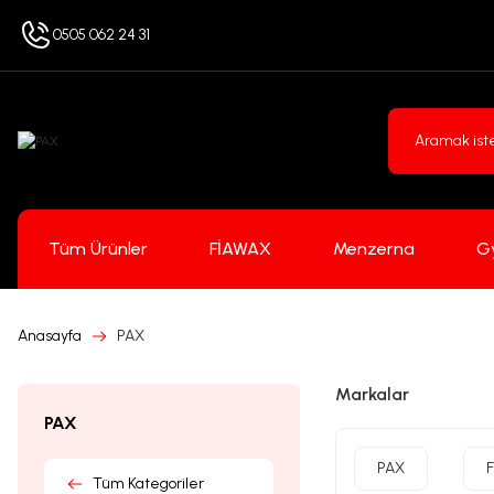
0505 062 24 31
Tüm Ürünler
FİAWAX
Menzerna
G
Anasayfa
PAX
Markalar
PAX
PAX
Tüm Kategoriler