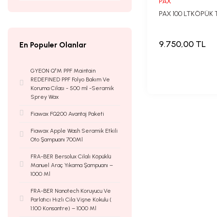
PAX
PAX 100 LTKÖPÜK 
9.750,00 TL
En Populer Olanlar
GYEON Q²M PPF Maintain
REDEFINED PPF Folyo Bakım Ve
Koruma Cilası - 500 ml -Seramik
Sprey Wax
Fiawax FQ200 Avantaj Paketi
Fiawax Apple Wash Seramik Etkili
Oto Şampuanı 700Ml
FRA-BER Bersolux Cilalı Köpüklü
Manuel Araç Yıkama Şampuanı –
1000 Ml
FRA-BER Nanotech Koruyucu Ve
Parlatıcı Hızlı Cila Vişne Kokulu (
1:100 Konsantre) – 1000 Ml