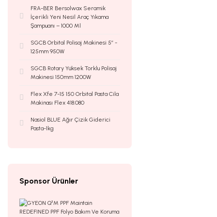
FRA-BER Bersolwax Seramik
İçerikli Yeni Nesil Araç Yıkama
Şampuanı – 1000 Ml
SGCB Orbital Polisaj Makinesi 5’’ -
125mm 950W
SGCB Rotary Yüksek Torklu Polisaj
Makinesi 150mm 1200W
Flex Xfe 7-15 150 Orbital Pasta Cila
Makinası Flex 418.080
Nasiol BLUE Ağır Çizik Giderici
Pasta-1kg
Sponsor Ürünler