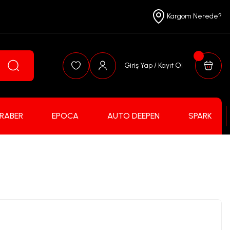
Kargom Nerede?
Giriş Yap / Kayıt Ol
FRABER
EPOCA
AUTO DEEPEN
SPARK