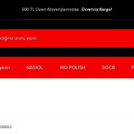
500 TL Üzeri Alışverişlerinizde  
 Ücretsiz Kargo!
yeon
NASİOL
MG POLİSH
SGCB
FİAWAX