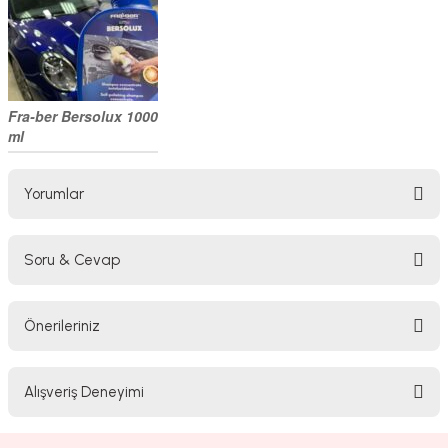
Fra-ber Bersolux 1000
ml
Yorumlar
Soru & Cevap
Bu ürüne ilk yorumu siz yapın!
Önerileriniz
Yorum Yaz
Ürün hakkında henüz soru sorulmamış.
Bu ürünün fiyat bilgisi, resim, ürün açıklamalarında ve diğer konularda
Alışveriş Deneyimi
yetersiz gördüğünüz noktaları öneri formunu kullanarak tarafımıza
Soru Sor
iletebilirsiniz.
Görüş ve önerileriniz için teşekkür ederiz.