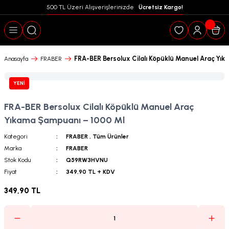
500 TL Üzeri Alışverişlerinizde  
 Ücretsiz Kargo!
Geri Dön
FRA-BER Bersolux Cilalı Köpüklü Manuel Araç Yı
Anasayfa
FRABER
YENİ
FRA-BER Bersolux Cilalı Köpüklü Manuel Araç
Yıkama Şampuanı – 1000 Ml
Kategori
FRABER
,
Tüm Ürünler
Marka
FRABER
Stok Kodu
Q59RW3HVNU
Fiyat
349,90 TL + KDV
349,90 TL
puanları