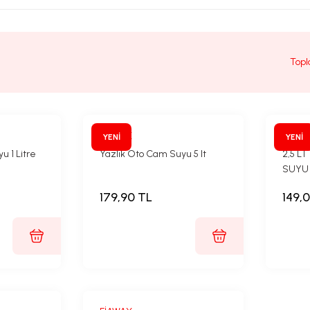
Topl
FİAWAX
FİAWA
YENİ
YENİ
u 1 Litre
Yazlık Oto Cam Suyu 5 lt
2,5 L
SUYU
179,90 TL
149,