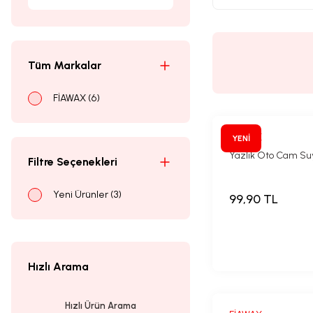
Tüm Markalar
FİAWAX (6)
FİAWAX
YENİ
Yazlık Oto Cam Suy
Filtre Seçenekleri
Yeni Ürünler (3)
99,90 TL
Hızlı Arama
Hızlı Ürün Arama