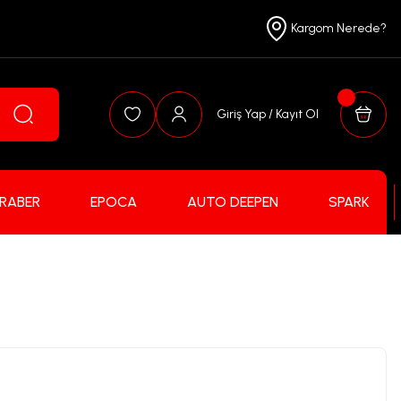
Kargom Nerede?
Giriş Yap / Kayıt Ol
FRABER
EPOCA
AUTO DEEPEN
SPARK