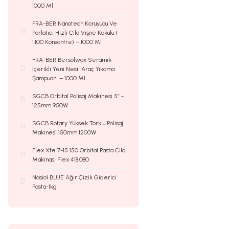
1000 Ml
FRA-BER Nanotech Koruyucu Ve
Parlatıcı Hızlı Cila Vişne Kokulu (
1:100 Konsantre) – 1000 Ml
FRA-BER Bersolwax Seramik
İçerikli Yeni Nesil Araç Yıkama
Şampuanı – 1000 Ml
SGCB Orbital Polisaj Makinesi 5’’ -
125mm 950W
SGCB Rotary Yüksek Torklu Polisaj
Makinesi 150mm 1200W
Flex Xfe 7-15 150 Orbital Pasta Cila
Makinası Flex 418.080
Nasiol BLUE Ağır Çizik Giderici
Pasta-1kg