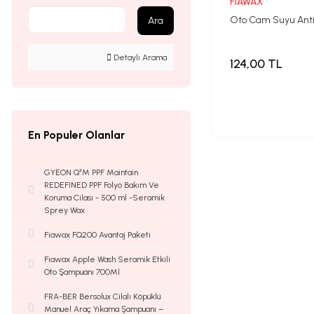
FİAWAX
Oto Cam Suyu Antifri
Ara
Detaylı Arama
124,00 TL
En Populer Olanlar
GYEON Q²M PPF Maintain
REDEFINED PPF Folyo Bakım Ve
Koruma Cilası - 500 ml -Seramik
Sprey Wax
Fiawax FQ200 Avantaj Paketi
Fiawax Apple Wash Seramik Etkili
Oto Şampuanı 700Ml
FRA-BER Bersolux Cilalı Köpüklü
Manuel Araç Yıkama Şampuanı –