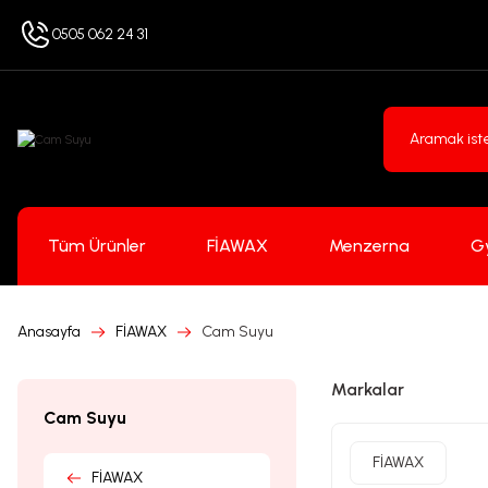
0505 062 24 31
Tüm Ürünler
FİAWAX
Menzerna
G
Anasayfa
FİAWAX
Cam Suyu
Markalar
Cam Suyu
FİAWAX
FİAWAX