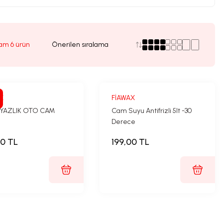
am 6 ürün
X
FİAWAX
T YAZLIK OTO CAM
Cam Suyu Antifrizli 5lt -30
Derece
00 TL
199,00 TL