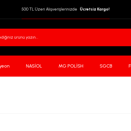
500 TL Üzeri Alışverişlerinizde  
 Ücretsiz Kargo!
yeon
NASİOL
MG POLİSH
SGCB