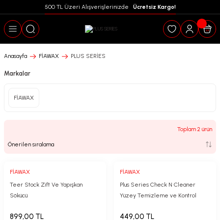
500 TL Üzeri Alışverişlerinizde  
 Ücretsiz Kargo!
Geri Dön
Anasayfa
FİAWAX
PLUS SERİES
Markalar
FİAWAX
Toplam 2 ürün
FİAWAX
FİAWAX
puanları
Teer Stock Zift Ve Yapışkan
Plus Series Check N Cleaner
Sökücü
Yüzey Temizleme ve Kontrol
Sıvısı 1 Lt
899,00 TL
449,00 TL