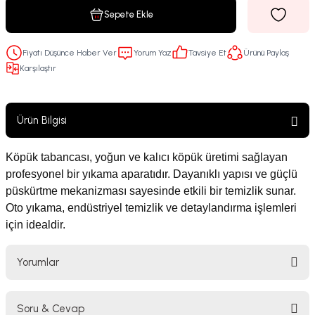
Sepete Ekle
Fiyatı Düşünce Haber Ver
Yorum Yaz
Tavsiye Et
Ürünü Paylaş
Karşılaştır
Ürün Bilgisi
Köpük tabancası, yoğun ve kalıcı köpük üretimi sağlayan
profesyonel bir yıkama aparatıdır. Dayanıklı yapısı ve güçlü
püskürtme mekanizması sayesinde etkili bir temizlik sunar.
Oto yıkama, endüstriyel temizlik ve detaylandırma işlemleri
için idealdir.
Yorumlar
Soru & Cevap