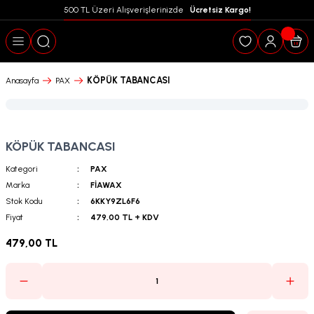
500 TL Üzeri Alışverişlerinizde  
 Ücretsiz Kargo!
Geri Dön
KÖPÜK TABANCASI
Anasayfa
PAX
KÖPÜK TABANCASI
Kategori
PAX
Marka
FİAWAX
Stok Kodu
6KKY9ZL6F6
Fiyat
479,00 TL + KDV
479,00 TL
puanları