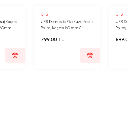
UFS
UFS
saj Keçesi
UFS Domestic Eko Kuzu Postu
UFS D
 160mm
Polisaj Keçesi 160 mm 0
Polisa
yorum
799,00 TL
899,