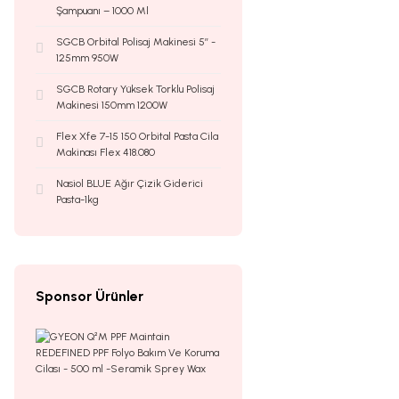
Şampuanı – 1000 Ml
SGCB Orbital Polisaj Makinesi 5’’ -
125mm 950W
SGCB Rotary Yüksek Torklu Polisaj
Makinesi 150mm 1200W
Flex Xfe 7-15 150 Orbital Pasta Cila
Makinası Flex 418.080
Nasiol BLUE Ağır Çizik Giderici
Pasta-1kg
Sponsor Ürünler