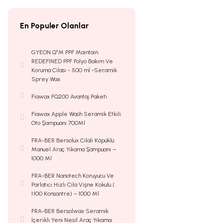
En Populer Olanlar
GYEON Q²M PPF Maintain
REDEFINED PPF Folyo Bakım Ve
Koruma Cilası - 500 ml -Seramik
Sprey Wax
Fiawax FQ200 Avantaj Paketi
Fiawax Apple Wash Seramik Etkili
Oto Şampuanı 700Ml
FRA-BER Bersolux Cilalı Köpüklü
Manuel Araç Yıkama Şampuanı –
1000 Ml
FRA-BER Nanotech Koruyucu Ve
Parlatıcı Hızlı Cila Vişne Kokulu (
1:100 Konsantre) – 1000 Ml
FRA-BER Bersolwax Seramik
İçerikli Yeni Nesil Araç Yıkama