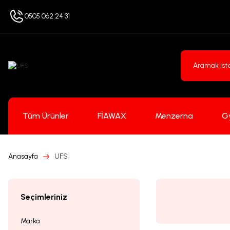
0505 062 24 31
Tüm Ürünler
FİAWAX
Menzerna
G
Anasayfa
UFS
Seçimleriniz
Marka