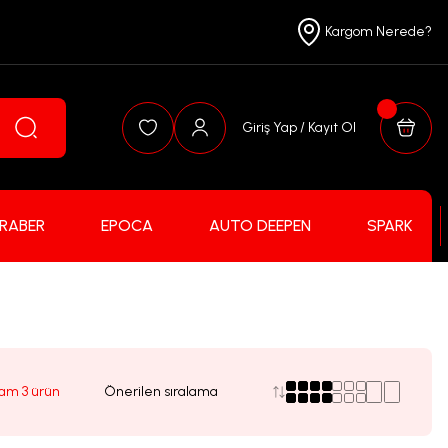
Kargom Nerede?
Giriş Yap / Kayıt Ol
FRABER
EPOCA
AUTO DEEPEN
SPARK
am 3 ürün