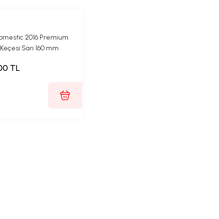
omestic 2016 Premium
j Keçesi Sarı 160 mm
00 TL