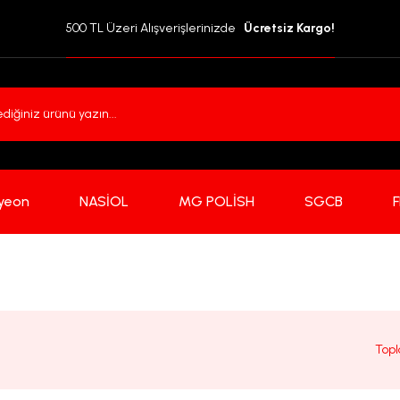
500 TL Üzeri Alışverişlerinizde  
 Ücretsiz Kargo!
yeon
NASİOL
MG POLİSH
SGCB
Topl