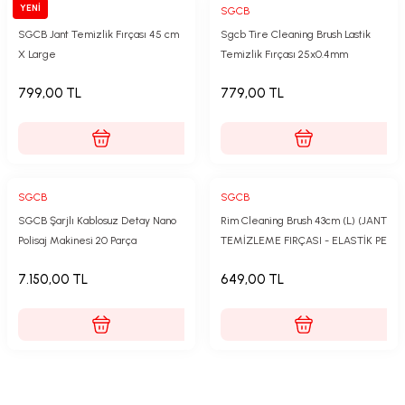
YENİ
SGCB
SGCB
SGCB Jant Temizlik Fırçası 45 cm
Sgcb Tire Cleaning Brush Lastik
X Large
Temizlik Fırçası 25x0.4mm
799,00 TL
779,00 TL
SGCB
SGCB
SGCB Şarjlı Kablosuz Detay Nano
Rim Cleaning Brush 43cm (L) (JANT
Polisaj Makinesi 20 Parça
TEMİZLEME FIRÇASI - ELASTİK PE
MALZEME)
7.150,00 TL
649,00 TL