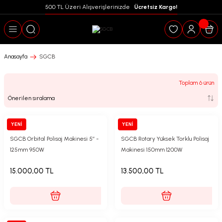
500 TL Üzeri Alışverişlerinizde  
 Ücretsiz Kargo!
Geri Dön
Anasayfa
SGCB
Toplam 6 ürün
YENİ
YENİ
SGCB
SGCB
SGCB Orbital Polisaj Makinesi 5’’ -
SGCB Rotary Yüksek Torklu Polisaj
125mm 950W
Makinesi 150mm 1200W
15.000,00 TL
13.500,00 TL
puanları