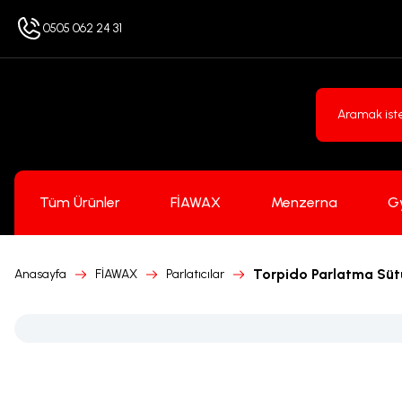
0505 062 24 31
Tüm Ürünler
FİAWAX
Menzerna
G
Torpido Parlatma Sütü
Anasayfa
FİAWAX
Parlatıcılar