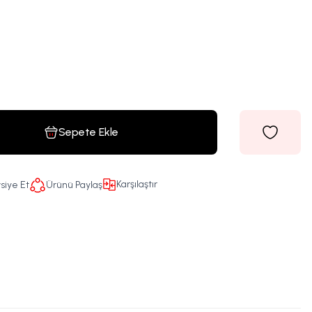
Sepete Ekle
Karşılaştır
siye Et
Ürünü Paylaş