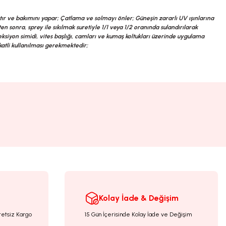
ır ve bakımını yapar; Çatlama ve solmayı önler; Güneşin zararlı UV ışınlarına
n sonra, sprey ile sıkılmak suretiyle 1/1 veya 1/2 oranında sulandırılarak
eksiyon simidi, vites başlığı, camları ve kumaş koltukları üzerinde uygulama
katli kullanılması gerekmektedir;
Kolay İade & Değişim
retsiz Kargo
15 Gün İçerisinde Kolay İade ve Değişim