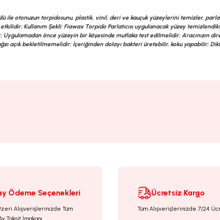
tonuzun torpidosunu, plastik, vinil, deri ve kauçuk yüzeylerini temizler, parlat
etkilidir; Kullanım Şekli: Fiawax Torpido Parlatıcısı uygulanacak yüzey temizlendikte
dır; Uygulamadan önce yüzeyin bir köşesinde mutlaka test edilmelidir; Aracınızın dir
zı açık bekletilmemelidir; İçeriğinden dolayı bakteri üretebilir, koku yapabilir; Dik
rsiz gördüğünüz noktaları öneri formunu kullanarak tarafımıza iletebilirsiniz.
Ürün hakkında henüz soru sorulmamış.
Sitemize ilk yorumu siz yapın!
Bu ürüne ilk yorumu siz yapın!
Deneyimini Paylaş
Yorum Yaz
Soru Sor
ay Ödeme Seçenekleri
Ücretsiz Kargo
Üzeri Alışverişlerinizde Tüm
Tüm Alışverişlerinizde 7/24 Üc
Ay Taksit İmakanı