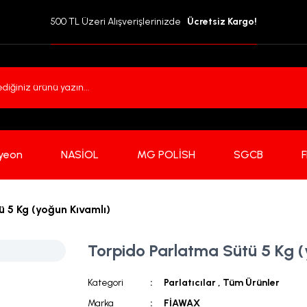
500 TL Üzeri Alışverişlerinizde  
 Ücretsiz Kargo!
yeon
NASİOL
MG POLİSH
SGCB
 5 Kg (yoğun Kıvamlı)
Torpido Parlatma Sütü 5 Kg (
Kategori
Parlatıcılar
,
Tüm Ürünler
Marka
FİAWAX