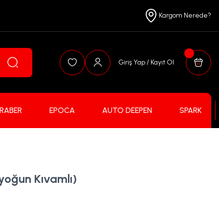
Kargom Nerede?
Giriş Yap / Kayıt Ol
FRABER
EPOCA
AUTO DEEPEN
SPARK
yoğun Kıvamlı)