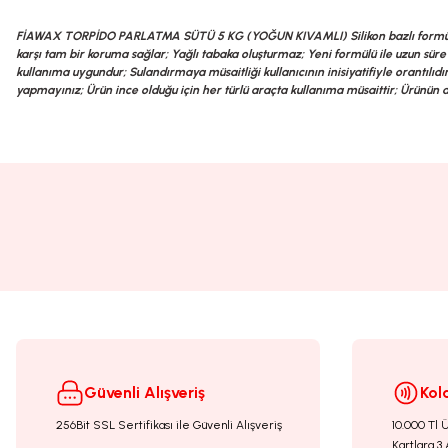
FİAWAX TORPİDO PARLATMA SÜTÜ 5 KG (YOĞUN KIVAMLI) Silikon bazlı formülü ile o
karşı tam bir koruma sağlar; Yağlı tabaka oluşturmaz; Yeni formülü ile uzun süre 
kullanıma uygundur; Sulandırmaya müsaitliği kullanıcının inisiyatifiyle orantılı
yapmayınız; Ürün ince olduğu için her türlü araçta kullanıma müsaittir; Ürünün ağ
Bu ürünün fiyat bilgisi, resim, ürün açıklamalarında ve diğer konularda yete
Görüş ve önerileriniz için teşekkür ederiz.
Ürün resmi kalitesiz, bozuk veya görüntülenemiyor.
Ürün açıklamasında eksik bilgiler bulunuyor.
Ürün bilgilerinde hatalar bulunuyor.
Ürün fiyatı diğer sitelerden daha pahalı.
Bu ürüne benzer farklı alternatifler olmalı.
Güvenli Alışveriş
Kol
256Bit SSL Sertifikası ile Güvenli Alışveriş
10.000 Tl 
Kartlara 3 