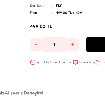
Stok Kodu
F121
Fiyat
499,00 TL + KDV
499,00 TL
Fiyatı Düşünce Haber Ver
Yorum Yaz
Tav
niz
Alışveriş Deneyimi