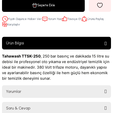
Sepete Ekle
Fiyatı Düşünce Haber Ver
Yorum Yaz
Tavsiye Et
Ürünü Paylaş
Karşılaştır
Ürün Bilgisi
Tahawash TTSK-250
, 250 bar basınç ve dakikada 15 litre su
debisi ile profesyonel oto yıkama ve endüstriyel temizlik için
ideal bir makinedir. 380 Volt trifaze motoru, dayanıklı yapısı
ve ayarlanabilir basınç özelliği ile hem güçlü hem ekonomik
bir temizlik deneyimi sunar.
Yorumlar
Soru & Cevap
Bu ürüne ilk yorumu siz yapın!