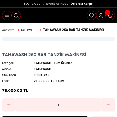
500 TL Üzeri Alışverişlerinizde  
 Ücretsiz Kargo!
Geri Dön
TAHAWASH 250 BAR TANZİK MAKİNESİ
Anasayfa
TAHAWASH
TAHAWASH 250 BAR TANZİK MAKİNESİ
Kategori
TAHAWASH
,
Tüm Ürünler
Marka
TAHAWASH
Stok Kodu
TTSK-250
Fiyat
78.000,00 TL + KDV
78.000,00 TL
puanları