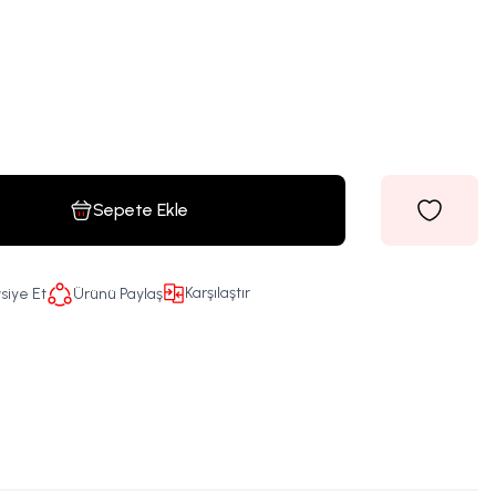
Sepete Ekle
Karşılaştır
siye Et
Ürünü Paylaş