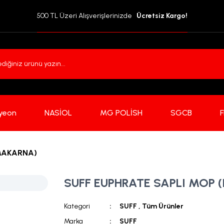
500 TL Üzeri Alışverişlerinizde  
 Ücretsiz Kargo!
yeon
NASİOL
MG POLİSH
SGCB
 MAKARNA)
SUFF EUPHRATE SAPLI MOP 
Kategori
SUFF
,
Tüm Ürünler
Marka
SUFF