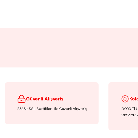
Bu ürünün fiyat bilgisi, resim, ürün açıklamalarında ve diğer konularda yete
Görüş ve önerileriniz için teşekkür ederiz.
Ürün resmi kalitesiz, bozuk veya görüntülenemiyor.
Ürün açıklamasında eksik bilgiler bulunuyor.
Ürün bilgilerinde hatalar bulunuyor.
Ürün fiyatı diğer sitelerden daha pahalı.
Bu ürüne benzer farklı alternatifler olmalı.
Güvenli Alışveriş
Kol
256Bit SSL Sertifikası ile Güvenli Alışveriş
10.000 Tl 
Kartlara 3 