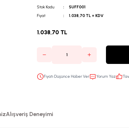
Stok Kodu
SUFF001
Fiyat
1.038,70 TL + KDV
1.038,70 TL
Fiyatı Düşünce Haber Ver
Yorum Yaz
Tav
niz
Alışveriş Deneyimi