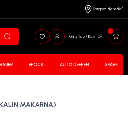
Kargom Nerede?
Giriş Yap / Kayıt Ol
FRABER
EPOCA
AUTO DEEPEN
SPARK
(KALIN MAKARNA)