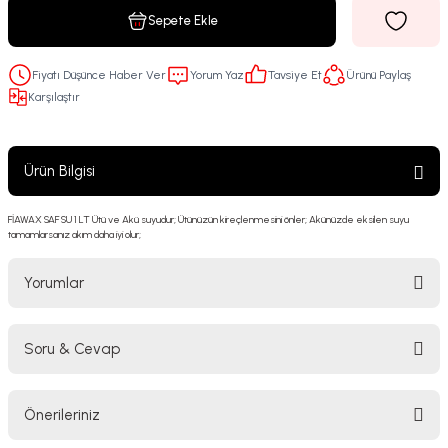
Sepete Ekle
Fiyatı Düşünce Haber Ver
Yorum Yaz
Tavsiye Et
Ürünü Paylaş
Karşılaştır
Ürün Bilgisi
FİAWAX SAF SU 1 LT Ütü ve Akü suyudur; Ütünüzün kireçlenmesini önler; Akünüzde eksilen suyu
tamamlarsanız akım daha iyi olur;
Yorumlar
Soru & Cevap
Bu ürüne ilk yorumu siz yapın!
Önerileriniz
Yorum Yaz
Ürün hakkında henüz soru sorulmamış.