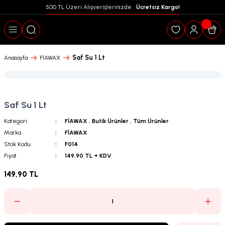
500 TL Üzeri Alışverişlerinizde  
 Ücretsiz Kargo!
Geri Dön
Saf Su 1 Lt
Anasayfa
FİAWAX
Saf Su 1 Lt
Kategori
FİAWAX
,
Butik Ürünler
,
Tüm Ürünler
Marka
FİAWAX
Stok Kodu
F014
Fiyat
149,90 TL + KDV
149,90 TL
puanları