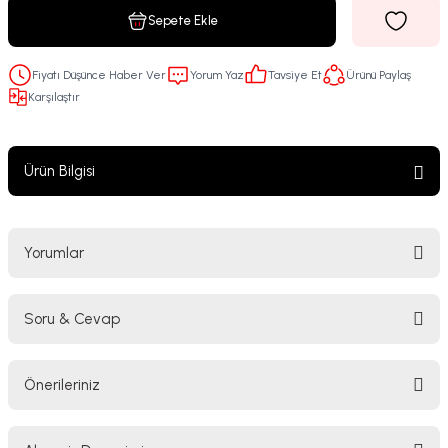
Sepete Ekle
Fiyatı Düşünce Haber Ver
Yorum Yaz
Tavsiye Et
Ürünü Paylaş
Karşılaştır
Ürün Bilgisi
Yorumlar
Soru & Cevap
Bu ürüne ilk yorumu siz yapın!
Önerileriniz
Yorum Yaz
Ürün hakkında henüz soru sorulmamış.
Bu ürünün fiyat bilgisi, resim, ürün açıklamalarında ve diğer konularda