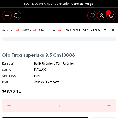
500 TL Üzeri Alışverişlerinizde  
 Ücretsiz Kargo!
Geri Dön
Oto Fırça süperlüks 9.5 Cm 13006
Anasayfa
FİAWAX
Butik Ürünler
Oto Fırça süperlüks 9.5 Cm 13006
Kategori
Butik Ürünler
,
Tüm Ürünler
Marka
FİAWAX
Stok Kodu
F114
Fiyat
349,90 TL + KDV
349,90 TL
puanları