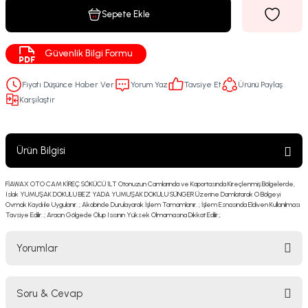
Sepete Ekle
Güvenlik Bilgi Formu
Fiyatı Düşünce Haber Ver
Yorum Yaz
Tavsiye Et
Ürünü Paylaş
Karşılaştır
Ürün Bilgisi
FİAWAX OTO CAM KİREÇ SÖKÜCÜ 1LT Otonuzun Camlarında ve Kaportasında Kireçlenmiş Bölgelerde,
Islak YUMUŞAK DOKULU BEZ YADA YUMUŞAK DOKULU SÜNGER Üzerine Damlatarak O Bölgeyi
Ovmak Kaydı ile Uygulanır. ; Akabinde Durulayarak İşlem Tamamlanır. ; İşlem Esnasında Eldiven Kullanılması
Tavsiye Edilir. ; Aracın Gölgede Olup Isısının Yüksek Olmamasına Dikkat Edilir.;
Yorumlar
Soru & Cevap
Bu ürüne ilk yorumu siz yapın!