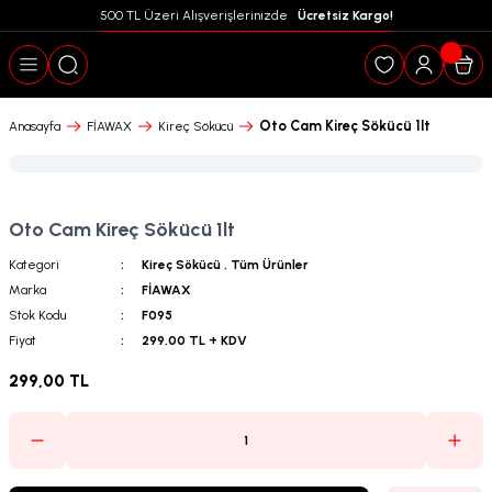
500 TL Üzeri Alışverişlerinizde  
 Ücretsiz Kargo!
Geri Dön
Oto Cam Kireç Sökücü 1lt
Anasayfa
FİAWAX
Kireç Sökücü
Oto Cam Kireç Sökücü 1lt
Kategori
Kireç Sökücü
,
Tüm Ürünler
Marka
FİAWAX
Stok Kodu
F095
Fiyat
299,00 TL + KDV
299,00 TL
puanları