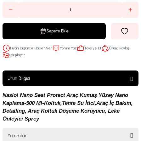
Sepete Ekle
Fiyatı Düşünce Haber Ver
Yorum Yaz
Tavsiye Et
Ürünü Paylaş
Karşılaştır
Ürün Bilgisi
Nasiol Nano Seat Protect Araç Kumaş Yüzey Nano
Kaplama-500 Ml-Koltuk,Tente Su İtici,Araç İç Bakım,
Detailing, Araç Koltuk Döşeme Koruyucu, Leke
Önleyici Sprey
Yorumlar