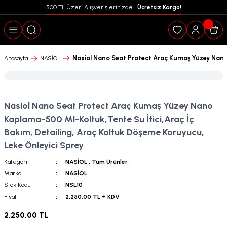
500 TL Üzeri Alışverişlerinizde  
 Ücretsiz Kargo!
Geri Dön
Nasiol Nano Seat Protect Araç Kumaş Yüzey Nano K
Anasayfa
NASİOL
Nasiol Nano Seat Protect Araç Kumaş Yüzey Nano
Kaplama-500 Ml-Koltuk,Tente Su İtici,Araç İç
Bakım, Detailing, Araç Koltuk Döşeme Koruyucu,
Leke Önleyici Sprey
Kategori
NASİOL
,
Tüm Ürünler
Marka
NASİOL
Stok Kodu
NSL10
puanları
Fiyat
2.250,00 TL + KDV
2.250,00 TL