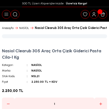
500 TL Üzeri Alışverişlerinizde  
 Ücretsiz Kargo!
Geri Dön
Nasiol Clearub 305 Araç Orta Çizik Giderici Pasta
Anasayfa
NASİOL
Nasiol Clearub 305 Araç Orta Çizik Giderici Pasta
Cila-1 Kg
Kategori
NASİOL
Marka
NASİOL
Stok Kodu
NSL21
Fiyat
2.250,00 TL + KDV
2.250,00 TL
puanları