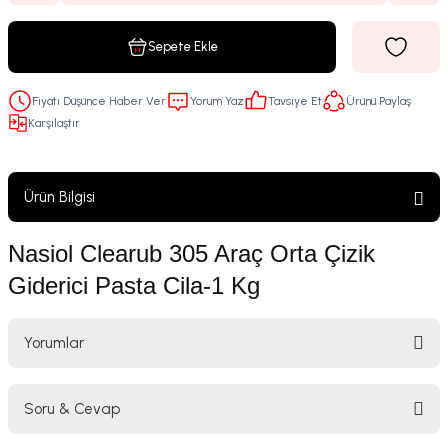
Sepete Ekle
Fiyatı Düşünce Haber Ver
Yorum Yaz
Tavsiye Et
Ürünü Paylaş
Karşılaştır
Ürün Bilgisi
Nasiol Clearub 305 Araç Orta Çizik
Giderici Pasta Cila-1 Kg
Yorumlar
Soru & Cevap
Bu ürüne ilk yorumu siz yapın!