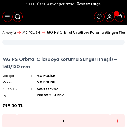
500 TL Üzeri Alışverişlerinizde  
 Ücretsiz Kargo!
Geri Dön
MG PS Orbital Cila/Boya Koruma Süngeri (Yeşi
Anasayfa
MG POLİSH
MG PS Orbital Cila/Boya Koruma Süngeri (Yeşil) –
150/130 mm
Kategori
MG POLİSH
Marka
MG POLISH
Stok Kodu
XMJ86EFUAX
Fiyat
799,00 TL + KDV
799,00 TL
puanları