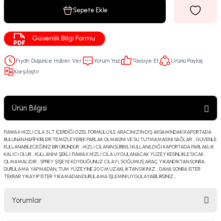
Sepete Ekle
Güvenlik Bilgi Formu
Fiyatı Düşünce Haber Ver
Yorum Yaz
Tavsiye Et
Ürünü Paylaş
Karşılaştır
Ürün Bilgisi
FİAWAX HIZLI CİLA 5 LT İÇERDİĞİ ÖZEL FORMÜLÜ İLE ARACINIZIN DIŞ AKSAMINDAKİ KAPORTADA
BULUNAN HAFİF KİRLERİ TEMİZLEYEREK PARLAK OLMASINI VE SU TUTMAMASINI SAĞLAR. ; GÜVENLE
KULLANABİLECEĞİNİZ BİR ÜRÜNDÜR. ; HIZLI CİLANIN SÜREKLİ KULLANILDIĞI KAPORTADA PARLAKLIK
KALICI OLUR. ; KULLANIM ŞEKLİ: FİAWAX HIZLI CİLA UYGULANACAK YÜZEY KESİNLİKLE SICAK
OLMAMALIDIR. ; SPREY ŞİŞEYE KOYDUĞUNUZ CİLAYI, SOĞUMUŞ ARAÇ YIKANDIKTAN SONRA
DURULAMA YAPMADAN, TÜM YÜZEYİNE 20 CM UZAKLIKTAN SIKINIZ. ; DAHA SONRA İSTER
TEKRAR YIKAYIP İSTER YIKAMADAN DURULAMA İŞLEMİNİ UYGULAYABİLİRSİNİZ.;
Yorumlar