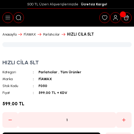
500 TL Üzeri Alışverişlerinizde  
 Ücretsiz Kargo!
Geri Dön
HIZLI CİLA 5LT
Anasayfa
FİAWAX
Parlatıcılar
HIZLI CİLA 5LT
Kategori
Parlatıcılar
,
Tüm Ürünler
Marka
FİAWAX
Stok Kodu
F050
Fiyat
599,00 TL + KDV
599,00 TL
puanları