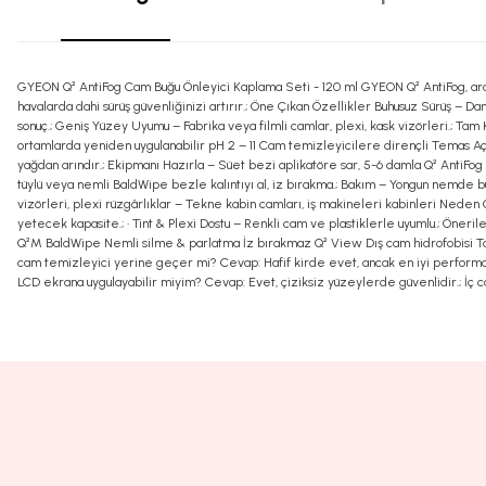
GYEON Q² AntiFog Cam Buğu Önleyici Kaplama Seti - 120 ml GYEON Q² AntiFog, araç iç
havalarda dahi sürüş güvenliğinizi artırır.; Öne Çıkan Özellikler Buhusuz Sürüş – D
sonuç.; Geniş Yüzey Uyumu – Fabrika veya filmli camlar, plexi, kask vizörleri.; Tam
ortamlarda yeniden uygulanabilir pH 2 – 11 Cam temizleyicilere dirençli Temas Açısı
yağdan arındır.; Ekipmanı Hazırla – Süet bezi aplikatöre sar, 5-6 damla Q² AntiFog
tüylü veya nemli BaldWipe bezle kalıntıyı al, iz bırakma.; Bakım – Yongun nemde bu
vizörleri, plexi rüzgârlıklar – Tekne kabin camları, iş makineleri kabinleri Neden G
yetecek kapasite.; • Tint & Plexi Dostu – Renkli cam ve plastiklerle uyumlu.; 
Q²M BaldWipe Nemli silme & parlatma İz bırakmaz Q² View Dış cam hidrofobisi Tam g
cam temizleyici yerine geçer mi? Cevap: Hafif kirde evet, ancak en iyi performans
LCD ekrana uygulayabilir miyim? Cevap: Evet, çiziksiz yüzeylerde güvenlidir.; İç 
Bu ürünün fiyat bilgisi, resim, ürün açıklamalarında ve diğer konularda yete
Görüş ve önerileriniz için teşekkür ederiz.
Ürün resmi kalitesiz, bozuk veya görüntülenemiyor.
Ürün açıklamasında eksik bilgiler bulunuyor.