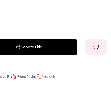
Sepete Ekle
Karşılaştır
siye Et
Ürünü Paylaş