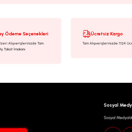
ay Ödeme Seçenekleri
Ücretsiz Kargo
Üzeri Alışverişlerinizde Tüm
Tüm Alışverişlerinizde 7/24 Üc
Ay Taksit İmakanı
Gönder
Sosyal Med
Sosyal Medya’da