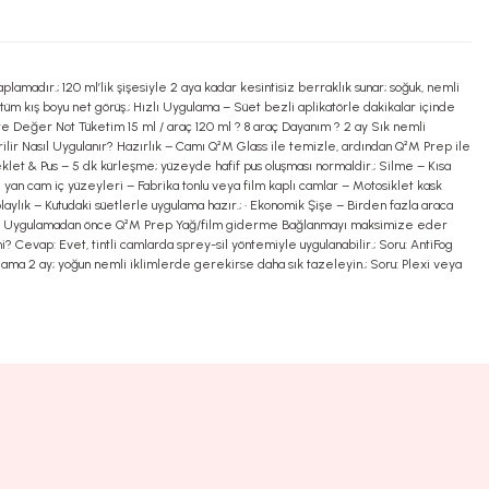
adır.; 120 ml’lik şişesiyle 2 aya kadar kesintisiz berraklık sunar; soğuk, nemli
 tüm kış boyu net görüş.; Hızlı Uygulama – Süet bezli aplikatörle dakikalar içinde
etre Değer Not Tüketim 15 ml / araç 120 ml ? 8 araç Dayanım ? 2 ay Sık nemli
rilir Nasıl Uygulanır? Hazırlık – Camı Q²M Glass ile temizle, ardından Q²M Prep ile
klet & Pus – 5 dk kürleşme; yüzeyde hafif pus oluşması normaldir.; Silme – Kısa
yan cam iç yüzeyleri – Fabrika tonlu veya film kaplı camlar – Motosiklet kask
laylık – Kutudaki süetlerle uygulama hazır.; • Ekonomik Şişe – Birden fazla araca
izliği Uygulamadan önce Q²M Prep Yağ/film giderme Bağlanmayı maksimize eder
Cevap: Evet, tintli camlarda sprey-sil yöntemiyle uygulanabilir.; Soru: AntiFog
ama 2 ay; yoğun nemli iklimlerde gerekirse daha sık tazeleyin.; Soru: Plexi veya