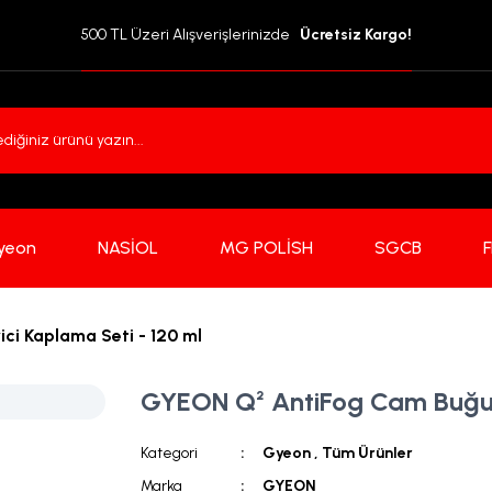
500 TL Üzeri Alışverişlerinizde  
 Ücretsiz Kargo!
yeon
NASİOL
MG POLİSH
SGCB
i Kaplama Seti - 120 ml
GYEON Q² AntiFog Cam Buğu Ö
Kategori
Gyeon
,
Tüm Ürünler
Marka
GYEON