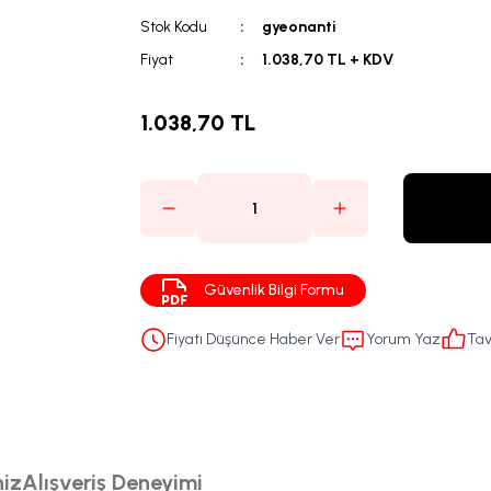
Stok Kodu
gyeonanti
Fiyat
1.038,70 TL + KDV
1.038,70 TL
Güvenlik Bilgi Formu
Fiyatı Düşünce Haber Ver
Yorum Yaz
Tav
niz
Alışveriş Deneyimi