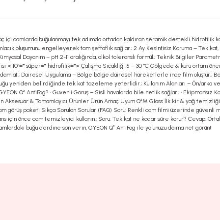
i camlarda buğulanmayı tek adımda ortadan kaldıran seramik destekli hidrofilik kaplam
amlacık oluşumunu engelleyerek tam şeffaflık sağlar.; 2 Ay Kesintisiz Koruma – Tek kat,
 Kimyasal Dayanım – pH 2-11 aralığında, alkol toleranslı formül.; Teknik Bilgiler Param
 < 10°="" süper="" hidrofilik=""> Çalışma Sıcaklığı 5 – 30 °C Gölgede & kuru ortam öne
 damlat.; Dairesel Uygulama – Bölge bölge dairesel hareketlerle ince film oluştur.; Be
ğu yeniden belirdiğinde tek kat tazeleme yeterlidir.; Kullanım Alanları – Ön/arka ve 
YEON Q² AntiFog? • Güvenli Görüş – Sisli havalarda bile netlik sağlar.; • Ekipmansız Ko
Önerilen Aksesuar & Tamamlayıcı Ürünler Ürün Amaç Uyum Q²M Glass İlk kir & yağ tem
örüş paketi Sıkça Sorulan Sorular (FAQ) Soru: Renkli cam filmi üzerinde güvenli mi? 
 için önce cam temizleyici kullanın.; Soru: Tek kat ne kadar süre korur? Cevap: Ortal
camlardaki buğu derdine son verin, GYEON Q² AntiFog ile yolunuzu daima net görün!
rsiz gördüğünüz noktaları öneri formunu kullanarak tarafımıza iletebilirsiniz.
Ürün hakkında henüz soru sorulmamış.
Sitemize ilk yorumu siz yapın!
Bu ürüne ilk yorumu siz yapın!
Deneyimini Paylaş
Yorum Yaz
Soru Sor