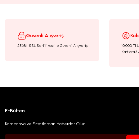
Ürün bilgilerinde hatalar bulunuyor.
Ürün fiyatı diğer sitelerden daha pahalı.
Bu ürüne benzer farklı alternatifler olmalı.
Güvenli Alışveriş
Kol
256Bit SSL Sertifikası ile Güvenli Alışveriş
10.000 Tl 
Kartlara 3 
E-Bülten
Kampanya ve Fırsatlardan Haberdar Olun!