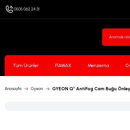
0505 062 24 31
Tüm Ürünler
FİAWAX
Menzerna
G
GYEON Q² AntiFog Cam Buğu Önleyic
Anasayfa
Gyeon