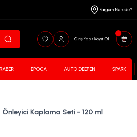
Kargom Nerede?
Giriş Yap / Kayıt Ol
FRABER
EPOCA
AUTO DEEPEN
SPARK
nleyici Kaplama Seti - 120 ml