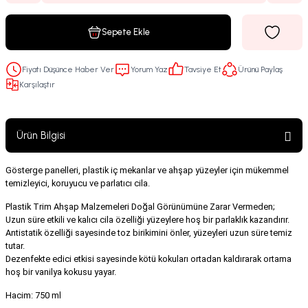
Sepete Ekle
Fiyatı Düşünce Haber Ver
Yorum Yaz
Tavsiye Et
Ürünü Paylaş
Karşılaştır
Ürün Bilgisi
Gösterge panelleri, plastik iç mekanlar ve ahşap yüzeyler için mükemmel
temizleyici, koruyucu ve parlatıcı cila.
Plastik Trim Ahşap Malzemeleri Doğal Görünümüne Zarar Vermeden;
Uzun süre etkili ve kalıcı cila özelliği yüzeylere hoş bir parlaklık kazandırır.
Antistatik özelliği sayesinde toz birikimini önler, yüzeyleri uzun süre temiz
tutar.
Dezenfekte edici etkisi sayesinde kötü kokuları ortadan kaldırarak ortama
hoş bir vanilya kokusu yayar.
Hacim: 750 ml