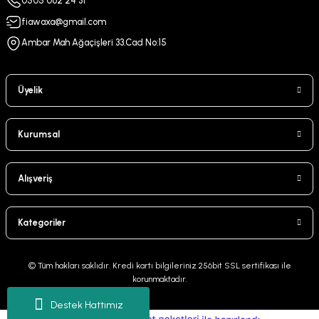
0505 062 24 31
fiawaxa@gmail.com
Ambar Mah Ağaçişleri 33.Cad No:15
Üyelik
Kurumsal
Alışveriş
Kategoriler
© Tüm hakları saklıdır. Kredi kartı bilgileriniz 256bit SSL sertifikası ile
korunmaktadır.
Destek Hattımız
ideasoft
ile