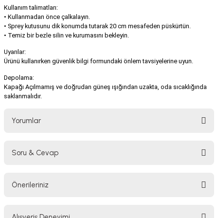
Kullanım talimatları:
• Kullanmadan önce çalkalayın.
• Sprey kutusunu dik konumda tutarak 20 cm mesafeden püskürtün.
• Temiz bir bezle silin ve kurumasını bekleyin.
Uyarılar:
Ürünü kullanırken güvenlik bilgi formundaki önlem tavsiyelerine uyun.
Depolama:
Kapağı Açılmamış ve doğrudan güneş ışığından uzakta, oda sıcaklığında
saklanmalıdır.
Yorumlar
Soru & Cevap
Bu ürüne ilk yorumu siz yapın!
Önerileriniz
Yorum Yaz
Ürün hakkında henüz soru sorulmamış.
Bu ürünün fiyat bilgisi, resim, ürün açıklamalarında ve diğer konularda
Alışveriş Deneyimi