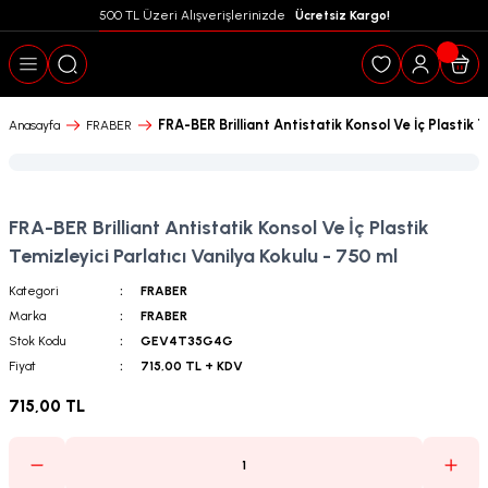
500 TL Üzeri Alışverişlerinizde  
 Ücretsiz Kargo!
Geri Dön
FRA-BER Brilliant Antistatik Konsol Ve İç Plastik T
Anasayfa
FRABER
FRA-BER Brilliant Antistatik Konsol Ve İç Plastik
Temizleyici Parlatıcı Vanilya Kokulu - 750 ml
Kategori
FRABER
Marka
FRABER
Stok Kodu
GEV4T35G4G
Fiyat
715,00 TL + KDV
715,00 TL
puanları