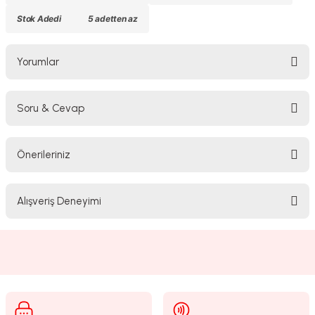
Stok Adedi
5 adetten az
Yorumlar
Soru & Cevap
Bu ürüne ilk yorumu siz yapın!
Önerileriniz
Yorum Yaz
Ürün hakkında henüz soru sorulmamış.
Bu ürünün fiyat bilgisi, resim, ürün açıklamalarında ve diğer konularda
Alışveriş Deneyimi
yetersiz gördüğünüz noktaları öneri formunu kullanarak tarafımıza
Soru Sor
iletebilirsiniz.
Görüş ve önerileriniz için teşekkür ederiz.
Sitemize ilk yorumu siz yapın!
Ürün resmi kalitesiz, bozuk veya görüntülenemiyor.
Ürün açıklamasında eksik bilgiler bulunuyor.
Deneyimini Paylaş
Ürün bilgilerinde hatalar bulunuyor.