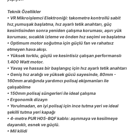
Teknik Özellikler
• VR Mikroişlemci Elektroniği: takometre kontrollü sabit
hız,yumuşak başlatma, hız ayarlı tetik anahtarı, güç
kesintisinden sonra yeniden çalışma koruması, aşırı yük
koruması, sıcaklık izleme ve önden hız seçimi ve başlatma
• Optimum motor soğutma için güçlü fan ve rahatsız
etmeyen hava akışı.
• Yüksek torklu, güçlü ve kesintisiz çalışan performanslı
1.400 Watt motor.
• Yavaş ve hassas bir başlangıç için hız ayarlı tetik anahtarı
• Geniş hız aralığı ve yüksek gücü sayesinde, 80mm -
160mm aralığında yardımcı polisaj ekipmanları ile
çalışabilme
• 150mm polisaj süngerleri ile ideal çalışma
• Ergonomik dizayn
• Yorulmadan, en iyi polisaj için ince tutma yeri ve ideal
şekilli tutma yeri kapağı
• 4-metre PUR H05-BQF kablo: aşınmaya ve kesilmeye
dayanıklı, esnek ve güçlü.
• Mil kilidi