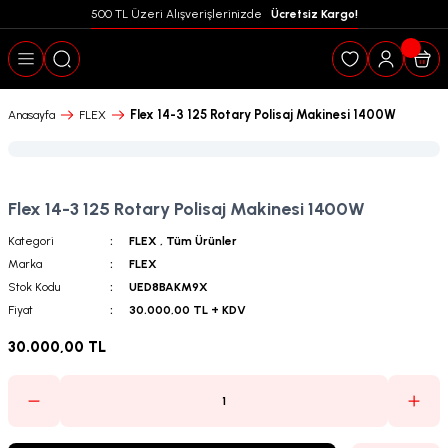
500 TL Üzeri Alışverişlerinizde  
 Ücretsiz Kargo!
Geri Dön
Flex 14-3 125 Rotary Polisaj Makinesi 1400W
Anasayfa
FLEX
Flex 14-3 125 Rotary Polisaj Makinesi 1400W
Kategori
FLEX
,
Tüm Ürünler
Marka
FLEX
Stok Kodu
UED8BAKM9X
Fiyat
30.000,00 TL + KDV
30.000,00 TL
puanları