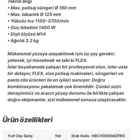
Teknik Bilgi
• Max. polisaj süngeri Ø 160 mm
• Max. tabanlık Ø 125 mm
• Yüksüz hız 1100-3700/min
• Güç tüketimi 1400 W
• Dişli ölçüsü M14
• Ağırlık 2.2 kg
Mükemmel yüzeye ulaşabilmek için üç şey gerekir;
yetenek, iyi hissetmek ve tabi ki FLEX.
İster boyahanede çalışan bir profesyonel olun, ister usta
bir detaycı; FLEX, size polisaj makineleri, süngerleri ve
pasta cila ürünleri ile en iyileri sunuyor. Doğru
kombinasyonu yakalamak çok önemlidir. Çünkü sizin
deneyiminiz ve aracın yüzey durumu ile birlikte çalışan
doğru ekipmanlar, sizi mükemmel sonuca ulaştıracaktır.
Ürün özellikleri
Yurt Dışı Satış
Yok
Stok Kodu
HBCV00004IZFRG