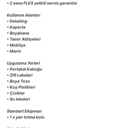
• 2 sene FLEX yetkili servis garantisi
Kullanım Alanları
• Detailing
• Kaporta
• Boyahane
• Tamir Atölyeleri
• Mobilya
• Marin
Uygulama Yerleri
• Portakal Kabuğu
• Zift Lekeleri
• Boya Tozu
• Kuş Pislikleri
• Çizikler
• Su lekeleri
Standart Ekipman
• 1 x yan tutma kolu