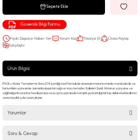
Sepete Ekle
Güvenlik Bilgi Formu
Fiyatı Düşünce Haber Ver
Yorum Yaz
Tavsiye Et
Ürünü Paylaş
Karşılaştır
Ürün Bilgisi
FİXÖL+ Motor Temizleme Sıvısı 20 lt İçerdiği özel formülü ile aracınızın motor kısmında, metal, plastik ve
hortumların yüzeyinde zamanla oluşan kiri yağı ve tozu temizler; Kullanım Şekli: Motorun yüzeyine ve
yağlı bölgenin üzerine havalı pompa veya sprey pompa ile komple püskürtülüp bir kaç dakika bekledikten
sonra tazyikli su ile üzeri yıkanır;
Yorumlar
Soru & Cevap
Bu ürüne ilk yorumu siz yapın!