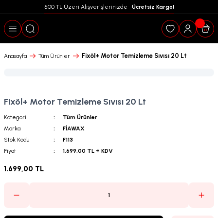
500 TL Üzeri Alışverişlerinizde  
 Ücretsiz Kargo!
Geri Dön
Fixöl+ Motor Temizleme Sıvısı 20 Lt
Anasayfa
Tüm Ürünler
Fixöl+ Motor Temizleme Sıvısı 20 Lt
Kategori
Tüm Ürünler
Marka
FİAWAX
Stok Kodu
F113
Fiyat
1.699,00 TL + KDV
1.699,00 TL
puanları