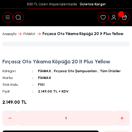
500 TL Üzeri Alışverişlerinizde  
 Ücretsiz Kargo!
Geri Dön
Fırçasız Oto Yıkama Köpüğü 20 lt Plus Yellow
Anasayfa
FİAWAX
Fırçasız Oto Yıkama Köpüğü 20 lt Plus Yellow
Kategori
FİAWAX
,
Fırçasız Oto Şampuanları
,
Tüm Ürünler
Marka
FİAWAX
Stok Kodu
F101
Fiyat
2.149,00 TL + KDV
2.149,00 TL
puanları