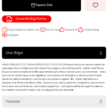
Sepete Ekle
Güvenlik Bilgi Formu
Fiyatı Düşünce Haber Ver
Yorum Yaz
Tavsiye Et
Ürünü Paylaş
Karşılaştır
Ürün Bilgisi
FİAWAX FIRÇASIZ OTO YIKAMA KÖPÜĞÜ 20 LT PLUS YELLOW Fiawax fırçasız oto yıkama maddesi ile
yapacağınız araç temizliği sayesinde aracınız fırça çiziğine maruz kalmayacaktır. ; Kullanım Şekli: Fiawax
fırçasız oto yıkama maddesini 60 lt'lik köpük tankınızın içine 1lt ilave ederek üzeri su ile tamamlanır. ; Tanka
hava verme şartı ile köpürmesini sağladıktan sonra aracınız çok kirli değilse ön yıkamasız direkt köpük
sıkıp bir kaç dakika bekledikten sonra tazyikli su ile durulama yapılarak silinir. ; Köpük sıkılmadan önce
aracınızın sıcak olmamasına dikkat ediniz. ; Bu ürün, boyası solmuş, yıpranmış, verniği atmış, silerken beze
boyası çıkan, aynı zamanda çok sıcak araçlara uygulanmaz. ; Ayrıca güneş altında da uygulama yapılmaz. ;
Aksi takdirde ürünün aktif maddesi yüksek olduğu için lekeler oluşturabilir.;
Yorumlar