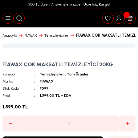
500 TL Üzeri Alışverişlerinizde  
 Ücretsiz Kargo!
Geri Dön
FİAWAX ÇOK MAKSATLI TEMİZLE
Anasayfa
FİAWAX
Temizleyiciler
FİAWAX ÇOK MAKSATLI TEMİZLEYİCİ 20KG
Kategori
Temizleyiciler
,
Tüm Ürünler
Marka
FİAWAX
Stok Kodu
F097
Fiyat
1.599,00 TL + KDV
1.599,00 TL
puanları