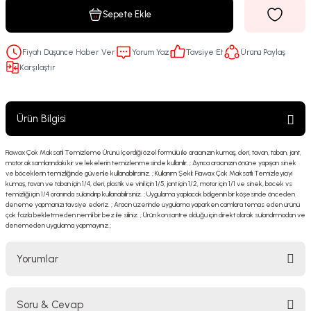
Sepete Ekle
Fiyatı Düşünce Haber Ver
Yorum Yaz
Tavsiye Et
Ürünü Paylaş
Karşılaştır
Ürün Bilgisi
Fiawax Çok Maksatlı Temizleme Ürünü İçerdiği özel formülü ile aracınızın kumaş, deri, tavan, taban, jant,
motor aksamlarındaki kir ve lekelerin temizlenmesinde kullanılır. ; Ayrıca aracınızın önüne yapışan sinek
ve böceklerin temizliğinde güvenle kullanabilirsiniz. ; Kullanım Şekli: Fiawax Çok Maksatlı Temizleyiciyi
kumaş, tavan ve taban için 1/4, deri, plastik ve vinil için 1/5, jant için 1/2, motor için 1/1 ve sinek, böcek vs
temizliği için 1/4 oranında sulandırıp kullanabilirsiniz. ; Uygulama yapılacak bölgenin bir köşesinde önceden
deneme yapmanızı tavsiye ederiz. ; Aracın üzerinde uygulama yaparken camlara temas eden ürünü
çok fazla bekletmeden nemli bir bez ile siliniz. ; Ürün konsantre olduğu için direkt olarak sulandırmadan ve
denemeden uygulama yapmayınız.;
Yorumlar
Soru & Cevap