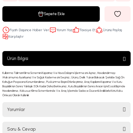
Sepete Ekle
Fiyatı Düşünce Haber Ver
Yorum Yaz
Tavsiye Et
Ürünü Paylaş
Karşılaştır
Ürün Bilgisi
Kullanma Talimatı Klima Sistemini Kapatınız Ve Hava Dolaşımı İşletmesini Açınız.; Havalandırmayı
Maksimuma Ayarlayınız Ve Soğuk Kademesini Seçiniz.; Ürünü, Delik Yukarı Bakacak Şekilde Sağ Ön
Koltuğun Paspasına Konumlandırınız.; Püskürtme Başını Etkinleştiriniz, Araç Kapılarını Kapatınız Ve Kutu
Boşaldıktan Sonra Yaklaşık 5 Dk Kadar Daha Bekleyiniz.; Kutu Boşaldıktan Sonra Aracın İçini Esaslı Biçimde
Havalandırınız.; Kokusuz Klima Sistemlerinde Ve Araç İçlerinde Sadece Düzenli Aralıklarla Kötü Koku
Önleyici Olarak Kullanılır.
Yorumlar
Soru & Cevap