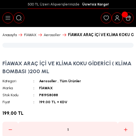
500 TL Üzeri Alışverişlerinizde  
 Ücretsiz Kargo!
Geri Dön
FİAWAX ARAÇ İÇİ VE KLİMA KOKU Gİ
Anasayfa
FİAWAX
Aerosoller
FİAWAX ARAÇ İÇİ VE KLİMA KOKU GİDERİCİ ( KLİMA
BOMBASI )200 ML
Kategori
Aerosoller
,
Tüm Ürünler
Marka
FİAWAX
Stok Kodu
P819S8088
Fiyat
199,00 TL + KDV
199,00 TL
puanları