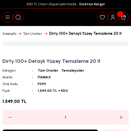
500 TL Üzeri Alışverişlerinizde  
 Ücretsiz Kargo!
Geri Dön
Dirty 100+ Detaylı Yüzey Temizleme 20 lt
Anasayfa
Tüm Ürünler
Dirty 100+ Detaylı Yüzey Temizleme 20 lt
Kategori
Tüm Ürünler
,
Temizleyiciler
Marka
FİAWAX
Stok Kodu
F099
Fiyat
1.549,00 TL + KDV
1.549,00 TL
puanları