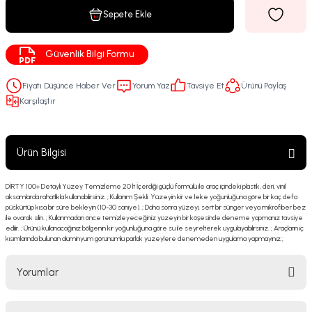
Sepete Ekle
Güvenlik Bilgi Formu
Fiyatı Düşünce Haber Ver
Yorum Yaz
Tavsiye Et
Ürünü Paylaş
Karşılaştır
Ürün Bilgisi
DİRTY 100+ Detaylı Yüzey Temizleme 20 lt İçerdiği güçlü formülü ile araç içindeki plastik, deri, vinil
aksamlarda rahatlıkla kullanabilirsiniz. ; Kullanım Şekli: Yüzeyin kir ve leke yoğunluğuna göre bir kaç defa
püskürtüp kısa bir süre bekleyin (10-30 saniye). ; Daha sonra yüzeyi, sert bir sünger veya mikrofiber bez
ile ovarak silin. ; Kullanmadan önce temizleyeceğiniz yüzeyin bir köşesinde deneme yapmanız tavsiye
edilir. ; Ürünü kullanacağınız bölgenin kir yoğunluğuna göre su ile seyrelterek uygulayabilirsiniz. ; Araçların iç
kısımlarında bulunan alüminyum görünümlü parlak yüzeylere denemeden uygulama yapmayınız.;
Yorumlar