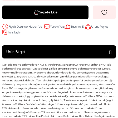
Sepete Ekle
Fiyatı Düşünce Haber Ver
Yorum Yaz
Tavsiye Et
Ürünü Paylaş
Karşılaştır
Ürün Bilgisi
Çizik giderme ve parlatmada yeni ALTIN standartınız.; Menzerna Cut Force PRO! Sınıfının en yüksek
performanslı araç pastası.; Yüzeydeki ağır çizikleri, zımpara izlerini ve deformasyonu rekor sürede,
mükemmel bir sonuçla bitirir.; Menzerna laboratuarlarında üretilen bu en yenilikçi polisaj ve parlatma
teknolojisi, yüzeylerde kusursuz bir çizik gidermenin yanında kalın pastadan beklenmeyecek göz
kamaştırıcı bir parlaklık da bırakır.; Yeni teknolojimiz polisaj sürecini yepyeni bir seviyeye taşırken, en ağır
deformeli yüzeylerde dahil olağanüstü bir yenileme ve derin bir parlatma sonuçları verir.; Menzerna Cut
Force PRO artırılmış çizik giderme performansı ile en zorlu araçlarda bile kalıcı çözüm sunar.; Hızlandırılmış
en yeni molekül yapısı ile uygulama sürenizi kısaltır.; Keçe ile kullanımda dahil arkasında neredeyse sıfır
deformasyon bırakır.; Uygun aplikatörler ve devirde kullanıldığında Menzerna Cut Force PRO toz yapmaz.;
Kokusu yoktur.; Kapalı alanlarda dahil rahatça çalışabilirsiniz.; Tüm Menzerna pasta ürünlerinde olduğu gibi
Menzerna Cut Force Pro ürünü de “silikon, dolgu, örtücü ve kapatıcı madde” içermemektedir.; Hacim:
250 ml Avantajlar: • Rekor sürede mükemmel çizik giderme • Göz alıcı, derin parlaklık • En sert
verniklerde dahil olağanüstü sonuç • Yüksek verimlilik ve zaman tasarrufu • Silikon ve dolgu içermez
Kesme / Parlaklık: 9 / 9 1. Adım : Kalın Pasta 2. Adım : İnce Pasta 3. Adım : Hare Giderici Cila Uygulama Aracı: