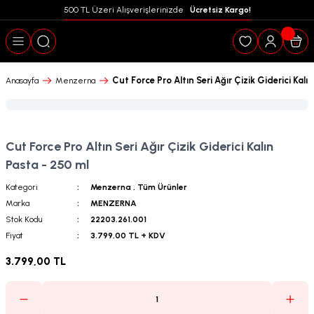
500 TL Üzeri Alışverişlerinizde  
 Ücretsiz Kargo!
Geri Dön
Cut Force Pro Altın Seri Ağır Çizik Giderici Kalı
Anasayfa
Menzerna
Cut Force Pro Altın Seri Ağır Çizik Giderici Kalın
Pasta - 250 ml
Kategori
Menzerna
,
Tüm Ürünler
Marka
MENZERNA
Stok Kodu
22203.261.001
Fiyat
3.799,00 TL + KDV
3.799,00 TL
puanları